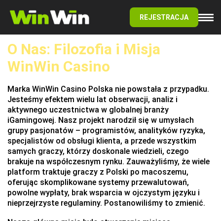
REJESTRACJA
O Nas: Filozofia i Misja
WinWin Casino
Marka WinWin Casino Polska nie powstała z przypadku.
Jesteśmy efektem wielu lat obserwacji, analiz i
aktywnego uczestnictwa w globalnej branży
iGamingowej. Nasz projekt narodził się w umysłach
grupy pasjonatów – programistów, analityków ryzyka,
specjalistów od obsługi klienta, a przede wszystkim
samych graczy, którzy doskonale wiedzieli, czego
brakuje na współczesnym rynku. Zauważyliśmy, że wiele
platform traktuje graczy z Polski po macoszemu,
oferując skomplikowane systemy przewalutowań,
powolne wypłaty, brak wsparcia w ojczystym języku i
nieprzejrzyste regulaminy. Postanowiliśmy to zmienić.