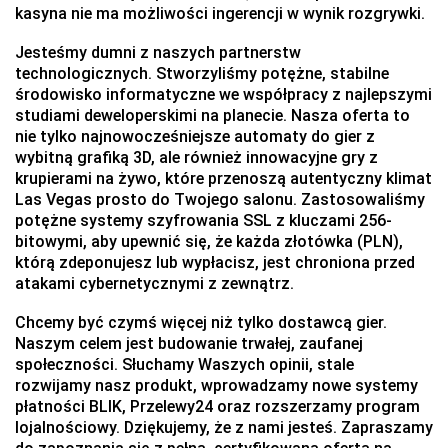
kasyna nie ma możliwości ingerencji w wynik rozgrywki.
Jesteśmy dumni z naszych partnerstw
technologicznych. Stworzyliśmy potężne, stabilne
środowisko informatyczne we współpracy z najlepszymi
studiami deweloperskimi na planecie. Nasza oferta to
nie tylko najnowocześniejsze automaty do gier z
wybitną grafiką 3D, ale również innowacyjne gry z
krupierami na żywo, które przenoszą autentyczny klimat
Las Vegas prosto do Twojego salonu. Zastosowaliśmy
potężne systemy szyfrowania SSL z kluczami 256-
bitowymi, aby upewnić się, że każda złotówka (PLN),
którą zdeponujesz lub wypłacisz, jest chroniona przed
atakami cybernetycznymi z zewnątrz.
Chcemy być czymś więcej niż tylko dostawcą gier.
Naszym celem jest budowanie trwałej, zaufanej
społeczności. Słuchamy Waszych opinii, stale
rozwijamy nasz produkt, wprowadzamy nowe systemy
płatności BLIK, Przelewy24 oraz rozszerzamy program
lojalnościowy. Dziękujemy, że z nami jesteś. Zapraszamy